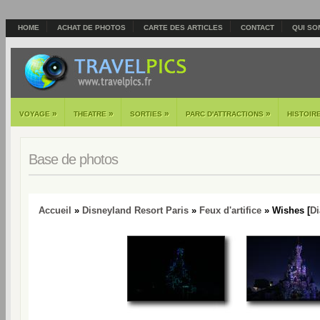
HOME
ACHAT DE PHOTOS
CARTE DES ARTICLES
CONTACT
QUI SO
»
»
»
»
VOYAGE
THEATRE
SORTIES
PARC D'ATTRACTIONS
HISTOIR
Base de photos
Accueil
»
Disneyland Resort Paris
»
Feux d'artifice
» Wishes [
D