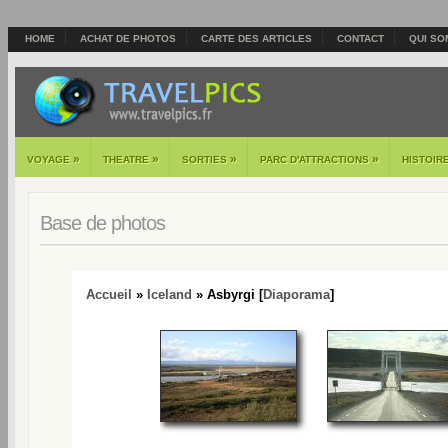
HOME
ACHAT DE PHOTOS
CARTE DES ARTICLES
CONTACT
QUI SO
»
»
»
»
VOYAGE
THEATRE
SORTIES
PARC D'ATTRACTIONS
HISTOIR
Base de photos
Accueil
»
Iceland
» Asbyrgi [
Diaporama
]