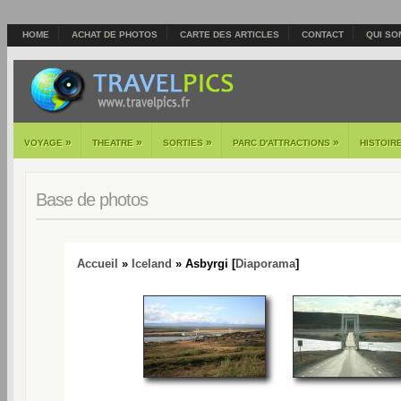
HOME
ACHAT DE PHOTOS
CARTE DES ARTICLES
CONTACT
QUI SO
»
»
»
»
VOYAGE
THEATRE
SORTIES
PARC D'ATTRACTIONS
HISTOIR
Base de photos
Accueil
»
Iceland
» Asbyrgi [
Diaporama
]