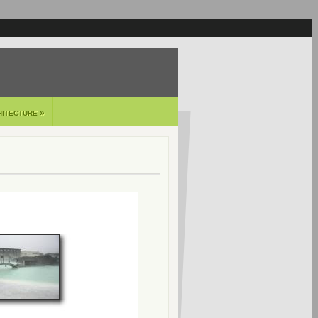
»
HITECTURE