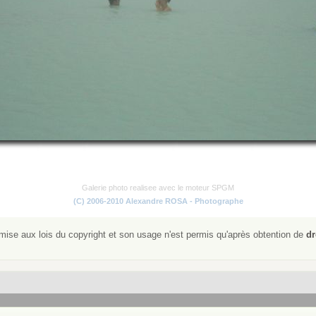
Galerie photo realisee avec le moteur SPGM
(C) 2006-2010 Alexandre ROSA - Photographe
ise aux lois du copyright et son usage n'est permis qu'après obtention de
dr