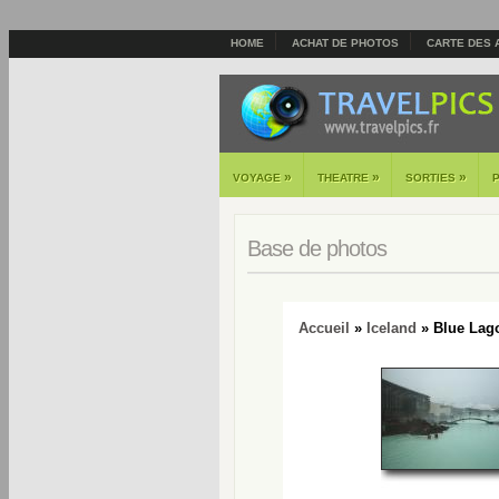
HOME
ACHAT DE PHOTOS
CARTE DES 
»
»
»
VOYAGE
THEATRE
SORTIES
Base de photos
Accueil
»
Iceland
» Blue Lag