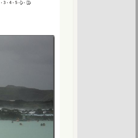
·
3
·
4
·
5
·
·