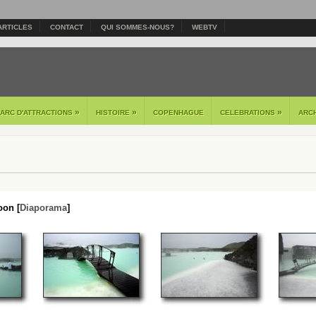
ARTICLES
CONTACT
QUI SOMMES-NOUS?
WEBTV
»
»
»
PARC D'ATTRACTIONS
HISTOIRE
COPENHAGUE
CELEBRATIONS
ARC
oon [
Diaporama
]