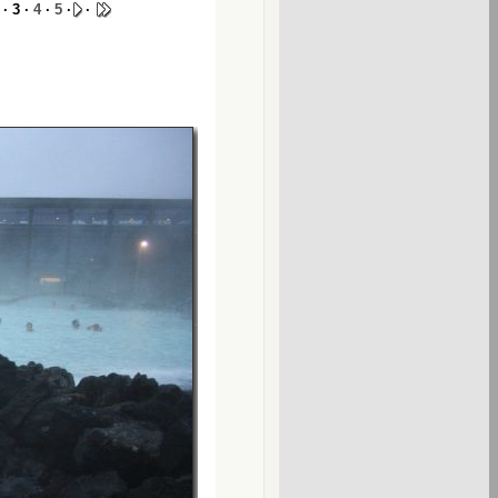
· 3 ·
4
·
5
·
·