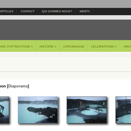
ARTICLES
CONTACT
QUI SOMMES-NOUS?
WEBTV
»
»
»
PARC D'ATTRACTIONS
HISTOIRE
COPENHAGUE
CELEBRATIONS
ARC
oon [
Diaporama
]