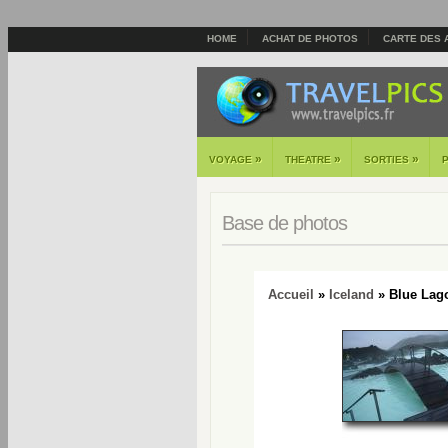
HOME
ACHAT DE PHOTOS
CARTE DES 
»
»
»
VOYAGE
THEATRE
SORTIES
Base de photos
Accueil
»
Iceland
» Blue Lag