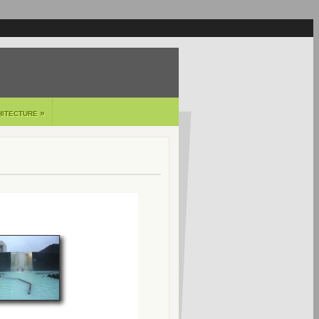
»
HITECTURE