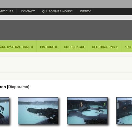
ARTICLES
CONTACT
QUI SOMMES-NOUS?
WEBTV
»
»
»
PARC D'ATTRACTIONS
HISTOIRE
COPENHAGUE
CELEBRATIONS
ARC
oon [
Diaporama
]