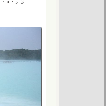
· 3 ·
4
·
5
·
·