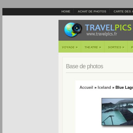
HOME
ACHAT DE PHOTOS
CARTE DES 
»
»
»
VOYAGE
THEATRE
SORTIES
Base de photos
Accueil
»
Iceland
» Blue Lag