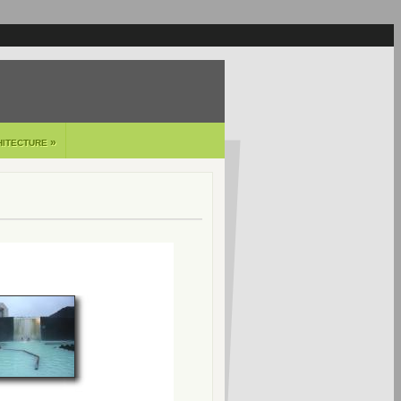
»
HITECTURE