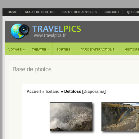
HOME
ACHAT DE PHOTOS
CARTE DES ARTICLES
CONTACT
QUI SO
»
»
»
»
VOYAGE
THEATRE
SORTIES
PARC D'ATTRACTIONS
HISTOIR
Base de photos
Accueil
»
Iceland
» Dettifoss [
Diaporama
]