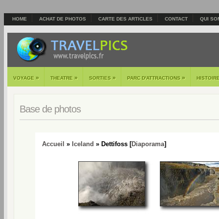
HOME
ACHAT DE PHOTOS
CARTE DES ARTICLES
CONTACT
QUI SO
»
»
»
»
VOYAGE
THEATRE
SORTIES
PARC D'ATTRACTIONS
HISTOIR
Base de photos
Accueil
»
Iceland
» Dettifoss [
Diaporama
]