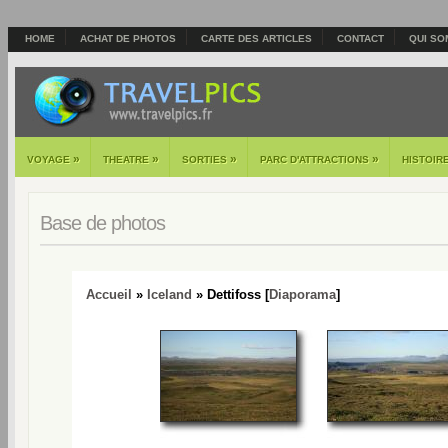
HOME
ACHAT DE PHOTOS
CARTE DES ARTICLES
CONTACT
QUI SO
»
»
»
»
VOYAGE
THEATRE
SORTIES
PARC D'ATTRACTIONS
HISTOIR
Base de photos
Accueil
»
Iceland
» Dettifoss [
Diaporama
]