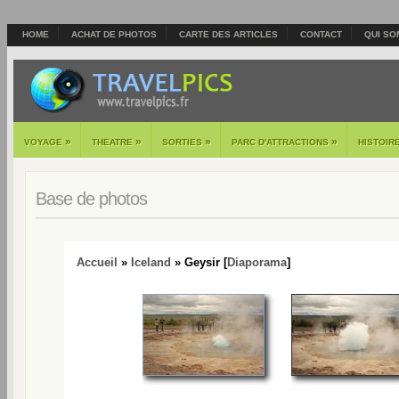
HOME
ACHAT DE PHOTOS
CARTE DES ARTICLES
CONTACT
QUI SO
»
»
»
»
VOYAGE
THEATRE
SORTIES
PARC D'ATTRACTIONS
HISTOIR
Base de photos
Accueil
»
Iceland
» Geysir [
Diaporama
]