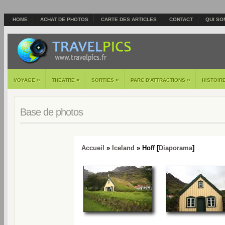
HOME
ACHAT DE PHOTOS
CARTE DES ARTICLES
CONTACT
QUI SO
»
»
»
»
VOYAGE
THEATRE
SORTIES
PARC D'ATTRACTIONS
HISTOIR
Base de photos
Accueil
»
Iceland
» Hoff [
Diaporama
]