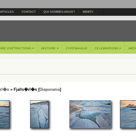
ARTICLES
CONTACT
QUI SOMMES-NOUS?
WEBTV
»
»
»
PARC D'ATTRACTIONS
HISTOIRE
COPENHAGUE
CELEBRATIONS
ARC
rl�n
» Fjalls�rl�n [
Diaporama
]