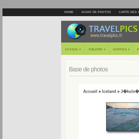
HOME
ACHAT DE PHOTOS
CARTE DES 
»
»
»
VOYAGE
THEATRE
SORTIES
Base de photos
Accueil
»
Iceland
»
J�kuls�