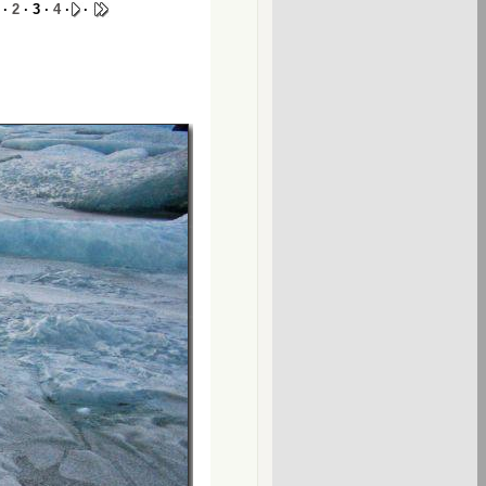
·
2
· 3 ·
4
·
·