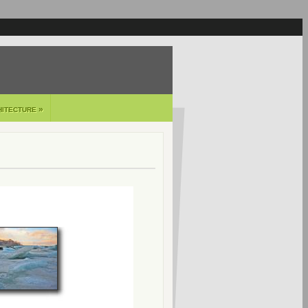
»
HITECTURE