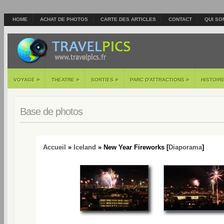
HOME
ACHAT DE PHOTOS
CARTE DES ARTICLES
CONTACT
QUI SO
»
»
»
»
VOYAGE
THEATRE
SORTIES
PARC D'ATTRACTIONS
HISTOIR
Base de photos
Accueil
»
Iceland
» New Year Fireworks [
Diaporama
]