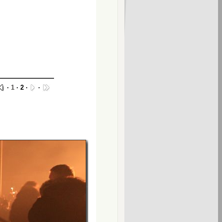
·
1
· 2 ·
·