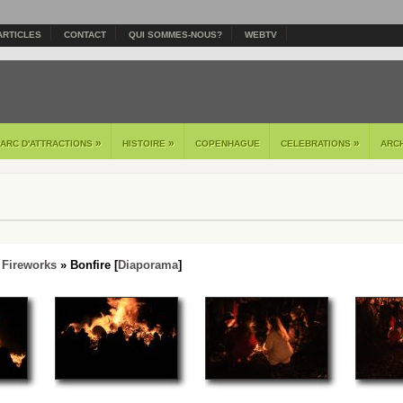
ARTICLES
CONTACT
QUI SOMMES-NOUS?
WEBTV
»
»
»
PARC D'ATTRACTIONS
HISTOIRE
COPENHAGUE
CELEBRATIONS
ARC
 Fireworks
» Bonfire [
Diaporama
]