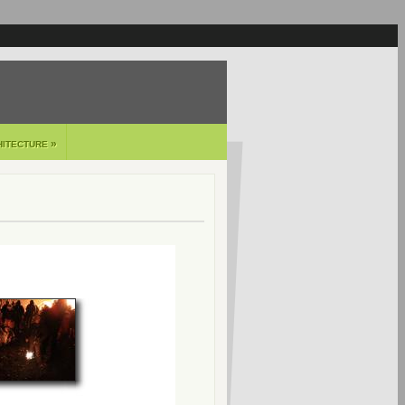
»
HITECTURE