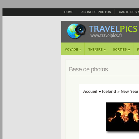
HOME
ACHAT DE PHOTOS
CARTE DES 
»
»
»
VOYAGE
THEATRE
SORTIES
Base de photos
Accueil
»
Iceland
»
New Year