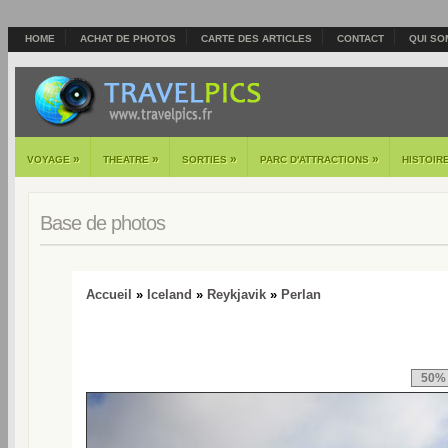
HOME
ACHAT DE PHOTOS
CARTE DES ARTICLES
CONTACT
QUI SO
»
»
»
»
VOYAGE
THEATRE
SORTIES
PARC D'ATTRACTIONS
HISTOIR
Base de photos
Accueil
»
Iceland
»
Reykjavik
»
Perlan