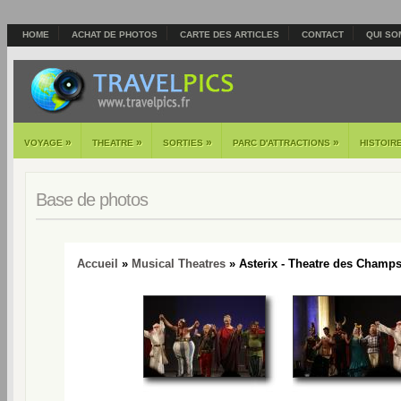
HOME
ACHAT DE PHOTOS
CARTE DES ARTICLES
CONTACT
QUI SO
»
»
»
»
VOYAGE
THEATRE
SORTIES
PARC D'ATTRACTIONS
HISTOIR
Base de photos
Accueil
»
Musical Theatres
» Asterix - Theatre des Champs