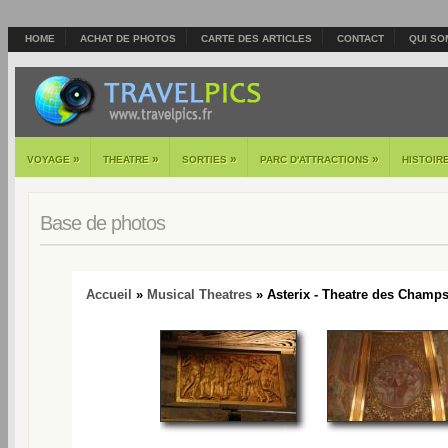
HOME
ACHAT DE PHOTOS
CARTE DES ARTICLES
CONTACT
QUI SO
»
»
»
»
VOYAGE
THEATRE
SORTIES
PARC D'ATTRACTIONS
HISTOIR
Base de photos
Accueil
»
Musical Theatres
» Asterix - Theatre des Champs