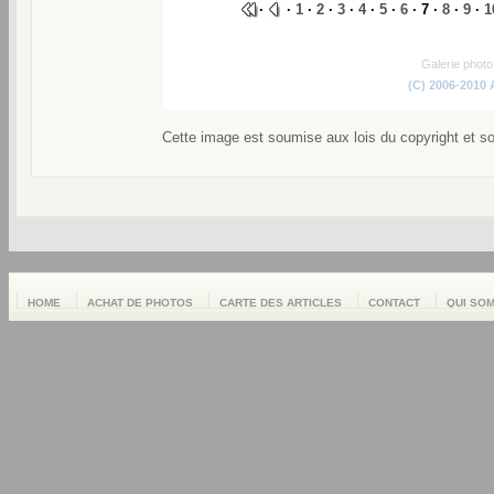
·
·
1
·
2
·
3
·
4
·
5
·
6
· 7 ·
8
·
9
·
1
Galerie phot
(C) 2006-2010
Cette image est soumise aux lois du copyright et s
HOME
ACHAT DE PHOTOS
CARTE DES ARTICLES
CONTACT
QUI SO