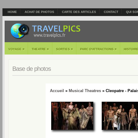
HOME
ACHAT DE PHOTOS
CARTE DES ARTICLES
CONTACT
QUI SO
»
»
»
»
VOYAGE
THEATRE
SORTIES
PARC D'ATTRACTIONS
HISTOIR
Base de photos
Accueil
»
Musical Theatres
» Cleopatre - Palai