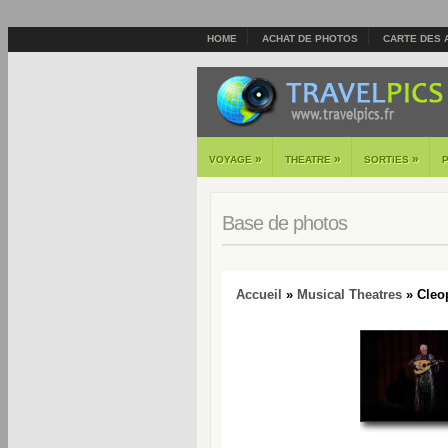
HOME
ACHAT DE PHOTOS
CARTE DES 
»
»
»
VOYAGE
THEATRE
SORTIES
Base de photos
Accueil
»
Musical Theatres
» Cleop