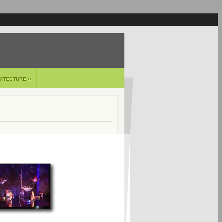
»
HITECTURE