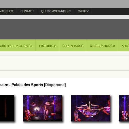
ARTICLES
CONTACT
QUI SOMMES-NOUS?
WEBTV
»
»
»
PARC D'ATTRACTIONS
HISTOIRE
COPENHAGUE
CELEBRATIONS
ARC
atre - Palais des Sports [
Diaporama
]