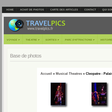
HOME
ACHAT DE PHOTOS
CARTE DES ARTICLES
CONTACT
QUI SO
»
»
»
»
VOYAGE
THEATRE
SORTIES
PARC D'ATTRACTIONS
HISTOIR
Base de photos
Accueil
»
Musical Theatres
» Cleopatre - Palai