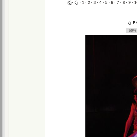
·
·
1
·
2
·
3
·
4
·
5
·
6
·
7
·
8
·
9
·
1
Ph