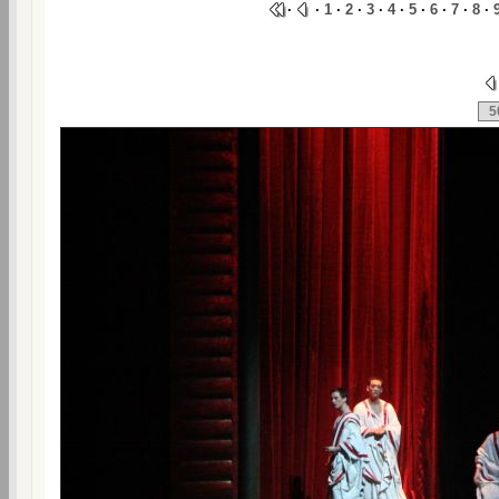
·
·
1
·
2
·
3
·
4
·
5
·
6
·
7
·
8
·