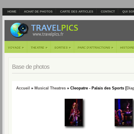
HOME
ACHAT DE PHOTOS
CARTE DES ARTICLES
CONTACT
QUI SO
»
»
»
»
VOYAGE
THEATRE
SORTIES
PARC D'ATTRACTIONS
HISTOIR
Base de photos
Accueil
»
Musical Theatres
» Cleopatre - Palais des Sports [
Dia