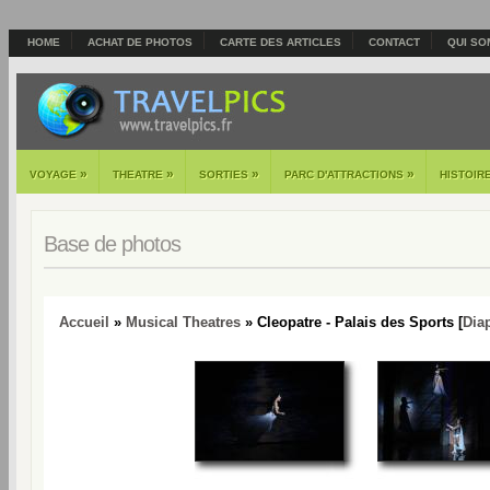
HOME
ACHAT DE PHOTOS
CARTE DES ARTICLES
CONTACT
QUI SO
»
»
»
»
VOYAGE
THEATRE
SORTIES
PARC D'ATTRACTIONS
HISTOIR
Base de photos
Accueil
»
Musical Theatres
» Cleopatre - Palais des Sports [
Dia