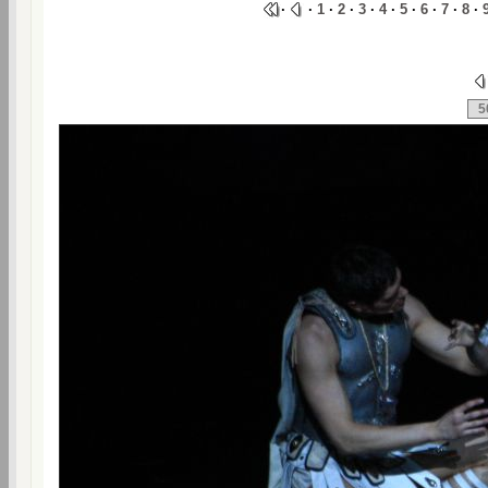
·
·
1
·
2
·
3
·
4
·
5
·
6
·
7
·
8
·