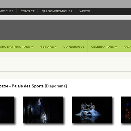
ARTICLES
CONTACT
QUI SOMMES-NOUS?
WEBTV
»
»
»
PARC D'ATTRACTIONS
HISTOIRE
COPENHAGUE
CELEBRATIONS
ARC
atre - Palais des Sports [
Diaporama
]