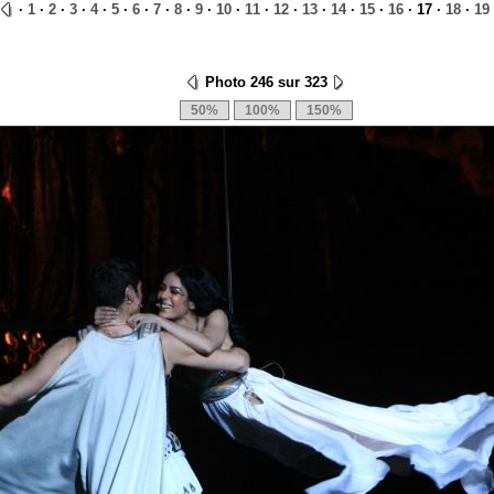
·
1
·
2
·
3
·
4
·
5
·
6
·
7
·
8
·
9
·
10
·
11
·
12
·
13
·
14
·
15
·
16
· 17 ·
18
·
19
Photo 246 sur 323