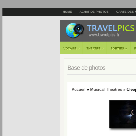
HOME
ACHAT DE PHOTOS
CARTE DES 
»
»
»
VOYAGE
THEATRE
SORTIES
Base de photos
Accueil
»
Musical Theatres
» Cleop