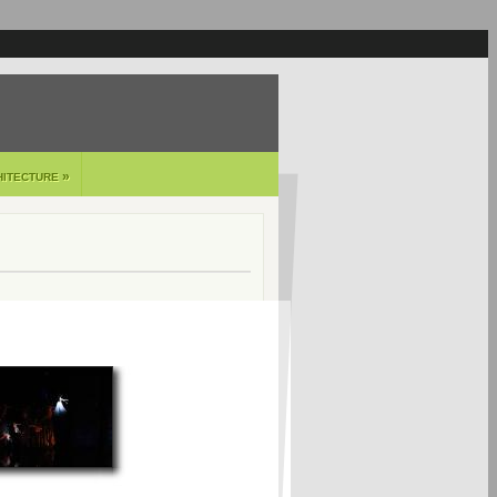
»
HITECTURE