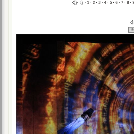
·
·
1
·
2
·
3
·
4
·
5
·
6
·
7
·
8
·