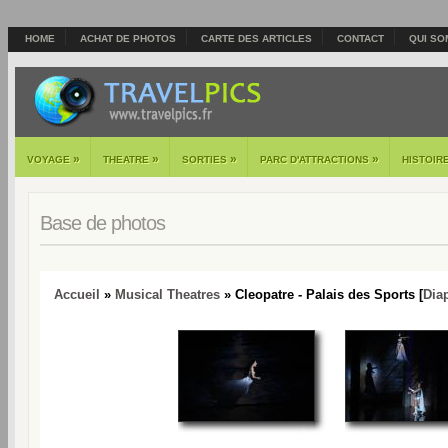
HOME
ACHAT DE PHOTOS
CARTE DES ARTICLES
CONTACT
QUI SO
»
»
»
»
VOYAGE
THEATRE
SORTIES
PARC D'ATTRACTIONS
HISTOIR
Base de photos
Accueil
»
Musical Theatres
» Cleopatre - Palais des Sports [
Dia