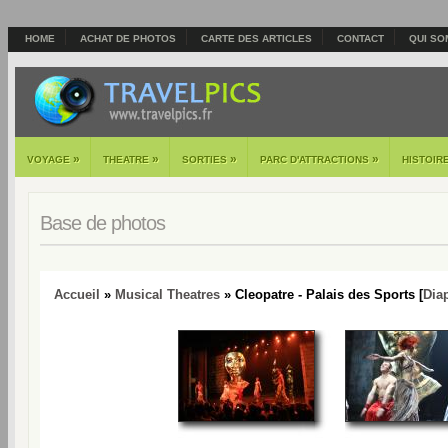
HOME
ACHAT DE PHOTOS
CARTE DES ARTICLES
CONTACT
QUI SO
»
»
»
»
VOYAGE
THEATRE
SORTIES
PARC D'ATTRACTIONS
HISTOIR
Base de photos
Accueil
»
Musical Theatres
» Cleopatre - Palais des Sports [
Dia