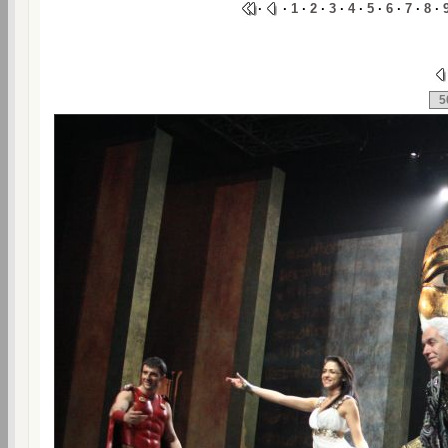
·
·
1
·
2
·
3
·
4
·
5
·
6
·
7
·
8
·