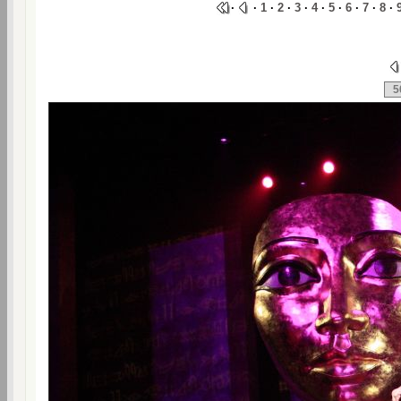
·
·
1
·
2
·
3
·
4
·
5
·
6
·
7
·
8
·