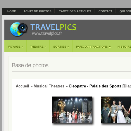
HOME
ACHAT DE PHOTOS
CARTE DES ARTICLES
CONTACT
QUI SO
»
»
»
»
VOYAGE
THEATRE
SORTIES
PARC D'ATTRACTIONS
HISTOIR
Base de photos
Accueil
»
Musical Theatres
» Cleopatre - Palais des Sports [
Dia