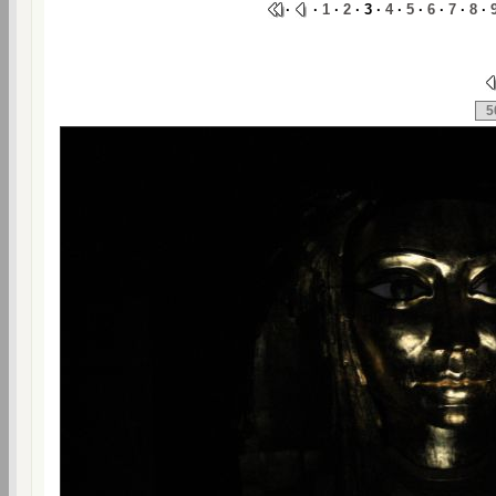
·
·
1
·
2
· 3 ·
4
·
5
·
6
·
7
·
8
·