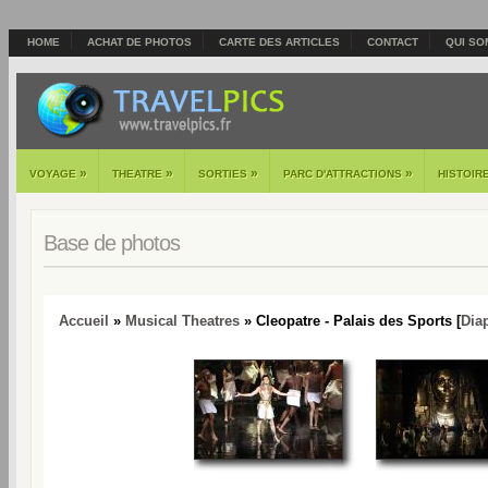
HOME
ACHAT DE PHOTOS
CARTE DES ARTICLES
CONTACT
QUI SO
»
»
»
»
VOYAGE
THEATRE
SORTIES
PARC D'ATTRACTIONS
HISTOIR
Base de photos
Accueil
»
Musical Theatres
» Cleopatre - Palais des Sports [
Dia