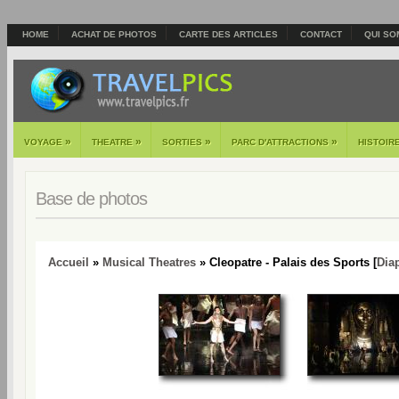
HOME
ACHAT DE PHOTOS
CARTE DES ARTICLES
CONTACT
QUI SO
»
»
»
»
VOYAGE
THEATRE
SORTIES
PARC D'ATTRACTIONS
HISTOIR
Base de photos
Accueil
»
Musical Theatres
» Cleopatre - Palais des Sports [
Dia