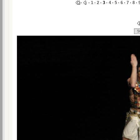
·
·
1
·
2
· 3 ·
4
·
5
·
6
·
7
·
8
·