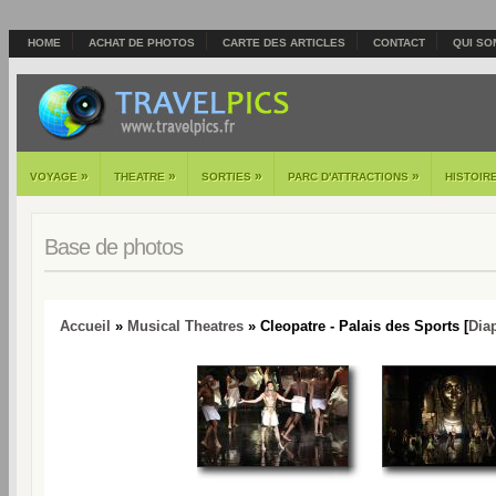
HOME
ACHAT DE PHOTOS
CARTE DES ARTICLES
CONTACT
QUI SO
»
»
»
»
VOYAGE
THEATRE
SORTIES
PARC D'ATTRACTIONS
HISTOIR
Base de photos
Accueil
»
Musical Theatres
» Cleopatre - Palais des Sports [
Dia