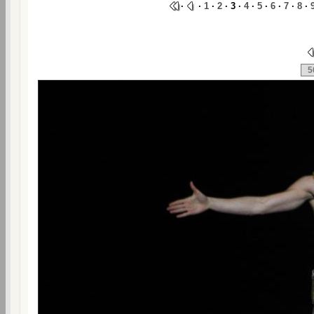
·
·
1
·
2
· 3 ·
4
·
5
·
6
·
7
·
8
·