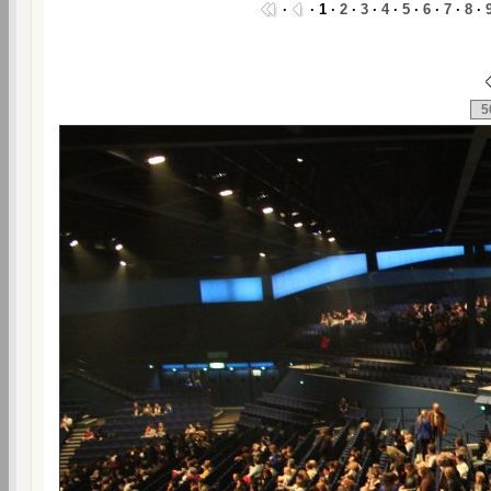
·
· 1 ·
2
·
3
·
4
·
5
·
6
·
7
·
8
·