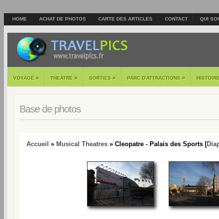
HOME
ACHAT DE PHOTOS
CARTE DES ARTICLES
CONTACT
QUI SO
»
»
»
»
VOYAGE
THEATRE
SORTIES
PARC D'ATTRACTIONS
HISTOIR
Base de photos
Accueil
»
Musical Theatres
» Cleopatre - Palais des Sports [
Dia