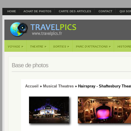
HOME
ACHAT DE PHOTOS
CARTE DES ARTICLES
CONTACT
QUI SO
»
»
»
»
VOYAGE
THEATRE
SORTIES
PARC D'ATTRACTIONS
HISTOIR
Base de photos
Accueil
»
Musical Theatres
» Hairspray - Shaftesbury Theat