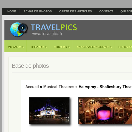
HOME
ACHAT DE PHOTOS
CARTE DES ARTICLES
CONTACT
QUI SO
»
»
»
»
VOYAGE
THEATRE
SORTIES
PARC D'ATTRACTIONS
HISTOIR
Base de photos
Accueil
»
Musical Theatres
» Hairspray - Shaftesbury Theat