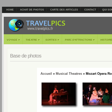
HOME
ACHAT DE PHOTOS
CARTE DES ARTICLES
CONTACT
QUI SO
»
»
»
»
VOYAGE
THEATRE
SORTIES
PARC D'ATTRACTIONS
HISTOIR
Base de photos
Accueil
»
Musical Theatres
» Mozart Opera Roc