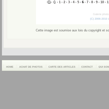
·
·
1
·
2
·
3
·
4
·
5
· 6 ·
7
·
8
·
9
·
10
·
1
Galerie phot
(C) 2006-2010
Cette image est soumise aux lois du copyright et s
HOME
ACHAT DE PHOTOS
CARTE DES ARTICLES
CONTACT
QUI SO