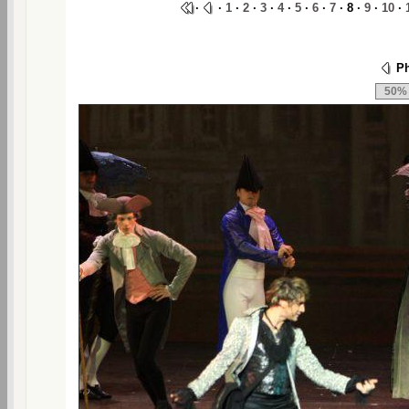
·
·
1
·
2
·
3
·
4
·
5
·
6
·
7
· 8 ·
9
·
10
·
Ph