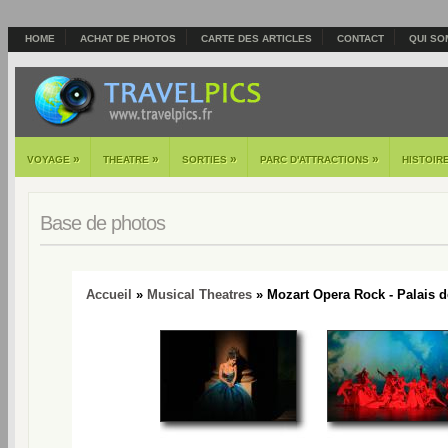
HOME
ACHAT DE PHOTOS
CARTE DES ARTICLES
CONTACT
QUI SO
»
»
»
»
VOYAGE
THEATRE
SORTIES
PARC D'ATTRACTIONS
HISTOIR
Base de photos
Accueil
»
Musical Theatres
» Mozart Opera Rock - Palais d