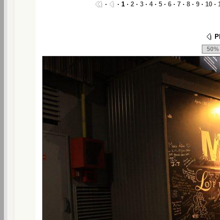
·
· 1 ·
2
·
3
·
4
·
5
·
6
·
7
·
8
·
9
·
10
·
Ph