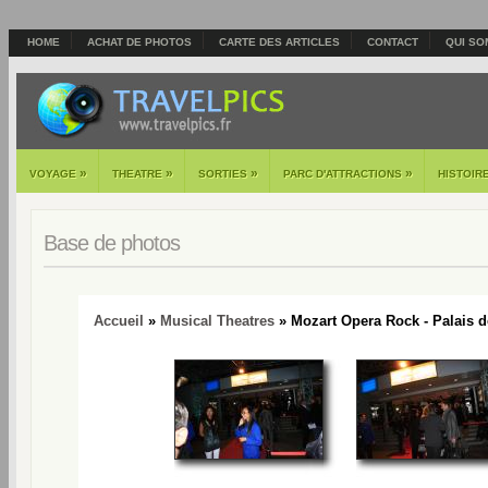
HOME
ACHAT DE PHOTOS
CARTE DES ARTICLES
CONTACT
QUI SO
»
»
»
»
VOYAGE
THEATRE
SORTIES
PARC D'ATTRACTIONS
HISTOIR
Base de photos
Accueil
»
Musical Theatres
» Mozart Opera Rock - Palais d