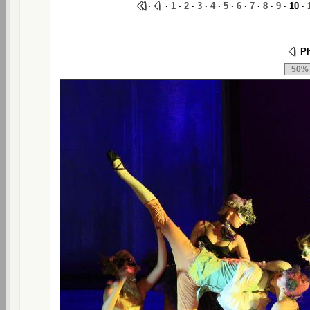
·
·
1
·
2
·
3
·
4
·
5
·
6
·
7
·
8
·
9
· 10 ·
Ph