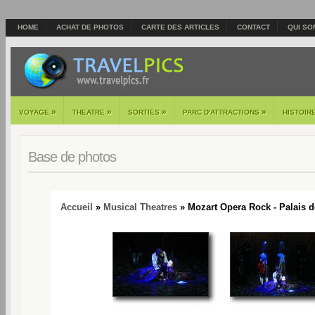
HOME
ACHAT DE PHOTOS
CARTE DES ARTICLES
CONTACT
QUI SO
»
»
»
»
VOYAGE
THEATRE
SORTIES
PARC D'ATTRACTIONS
HISTOIR
Base de photos
Accueil
»
Musical Theatres
» Mozart Opera Rock - Palais d