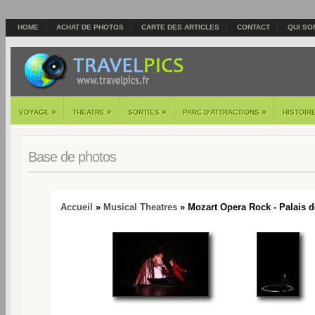
HOME
ACHAT DE PHOTOS
CARTE DES ARTICLES
CONTACT
QUI SO
»
»
»
»
VOYAGE
THEATRE
SORTIES
PARC D'ATTRACTIONS
HISTOIR
Base de photos
Accueil
»
Musical Theatres
» Mozart Opera Rock - Palais d