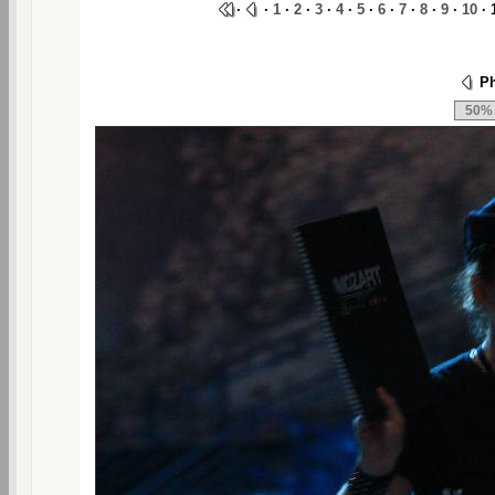
·
·
1
·
2
·
3
·
4
·
5
·
6
·
7
·
8
·
9
·
10
· 
Ph