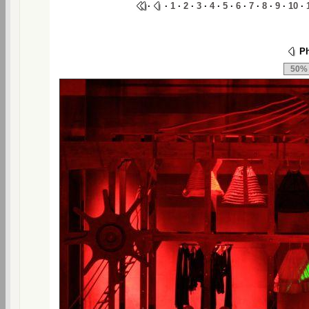
·
·
1
·
2
·
3
·
4
·
5
·
6
·
7
·
8
·
9
·
10
·
Ph