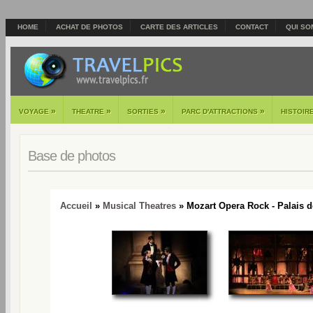
HOME
ACHAT DE PHOTOS
CARTE DES ARTICLES
CONTACT
QUI SO
»
»
»
»
VOYAGE
THEATRE
SORTIES
PARC D'ATTRACTIONS
HISTOIR
Base de photos
Accueil
»
Musical Theatres
» Mozart Opera Rock - Palais d