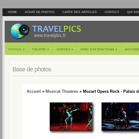
HOME
ACHAT DE PHOTOS
CARTE DES ARTICLES
CONTACT
QUI SO
»
»
»
»
VOYAGE
THEATRE
SORTIES
PARC D'ATTRACTIONS
HISTOIR
Base de photos
Accueil
»
Musical Theatres
» Mozart Opera Rock - Palais d