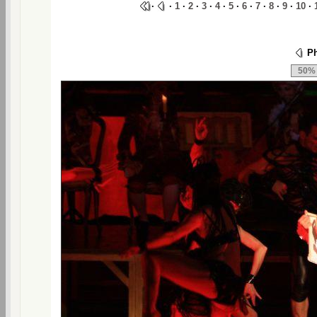
·
·
1
·
2
·
3
·
4
·
5
·
6
·
7
·
8
·
9
·
10
·
Ph