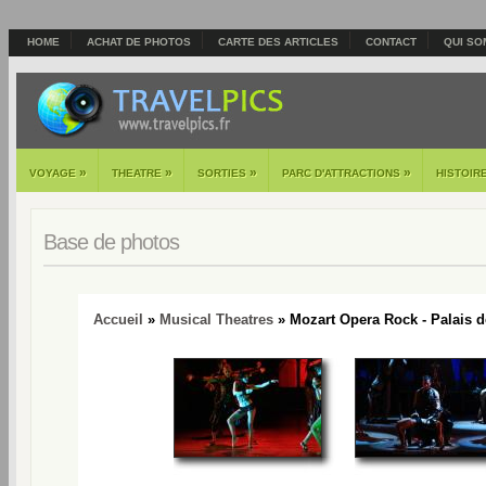
HOME
ACHAT DE PHOTOS
CARTE DES ARTICLES
CONTACT
QUI SO
»
»
»
»
VOYAGE
THEATRE
SORTIES
PARC D'ATTRACTIONS
HISTOIR
Base de photos
Accueil
»
Musical Theatres
» Mozart Opera Rock - Palais d