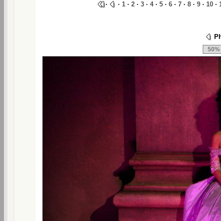
·
·
1
·
2
·
3
·
4
·
5
·
6
·
7
·
8
·
9
·
10
·
Ph