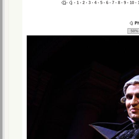
·
·
1
·
2
·
3
·
4
·
5
·
6
·
7
·
8
·
9
·
10
·
Ph