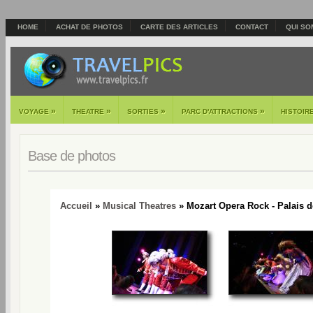
HOME
ACHAT DE PHOTOS
CARTE DES ARTICLES
CONTACT
QUI SO
»
»
»
»
VOYAGE
THEATRE
SORTIES
PARC D'ATTRACTIONS
HISTOIR
Base de photos
Accueil
»
Musical Theatres
» Mozart Opera Rock - Palais d