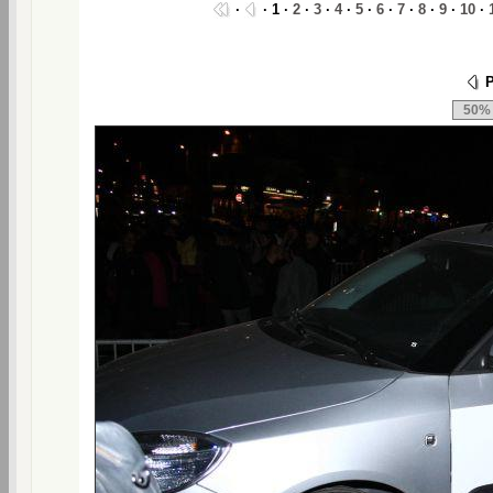
·
· 1 ·
2
·
3
·
4
·
5
·
6
·
7
·
8
·
9
·
10
·
P