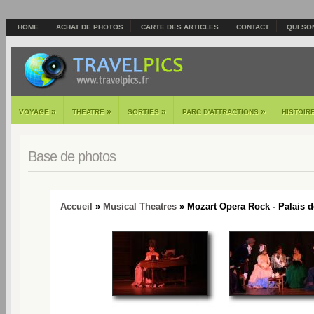
HOME
ACHAT DE PHOTOS
CARTE DES ARTICLES
CONTACT
QUI SO
»
»
»
»
VOYAGE
THEATRE
SORTIES
PARC D'ATTRACTIONS
HISTOIR
Base de photos
Accueil
»
Musical Theatres
» Mozart Opera Rock - Palais d