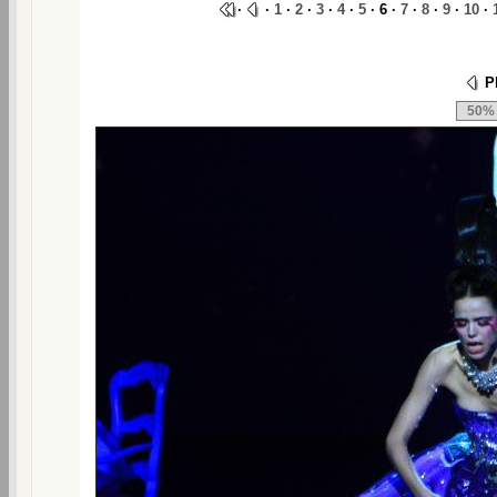
·
·
1
·
2
·
3
·
4
·
5
· 6 ·
7
·
8
·
9
·
10
·
Ph