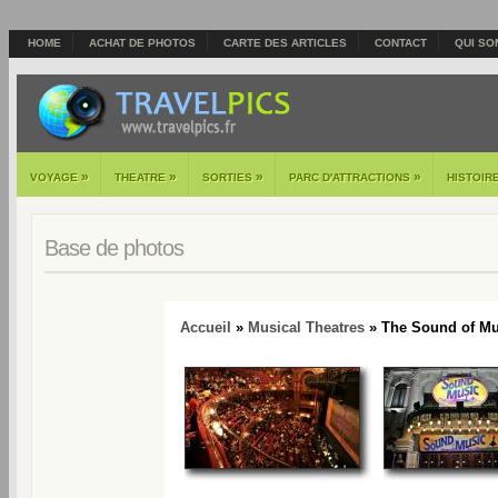
HOME
ACHAT DE PHOTOS
CARTE DES ARTICLES
CONTACT
QUI SO
»
»
»
»
VOYAGE
THEATRE
SORTIES
PARC D'ATTRACTIONS
HISTOIR
Base de photos
Accueil
»
Musical Theatres
» The Sound of Mu