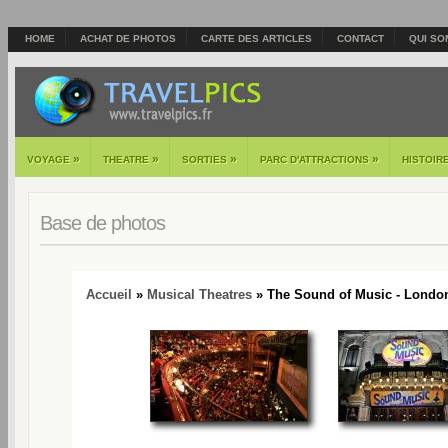
HOME
ACHAT DE PHOTOS
CARTE DES ARTICLES
CONTACT
QUI SO
»
»
»
»
VOYAGE
THEATRE
SORTIES
PARC D'ATTRACTIONS
HISTOIR
Base de photos
Accueil
»
Musical Theatres
» The Sound of Music - London