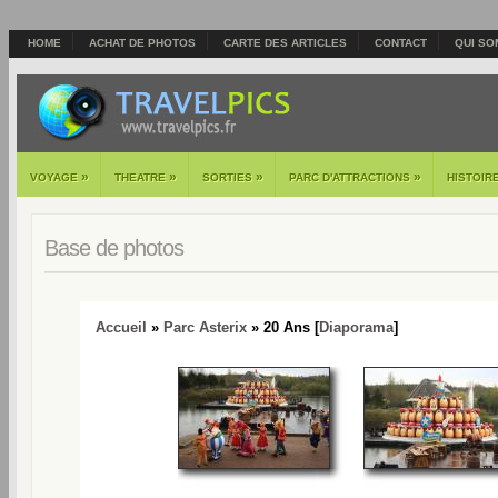
HOME
ACHAT DE PHOTOS
CARTE DES ARTICLES
CONTACT
QUI SO
»
»
»
»
VOYAGE
THEATRE
SORTIES
PARC D'ATTRACTIONS
HISTOIR
Base de photos
Accueil
»
Parc Asterix
» 20 Ans [
Diaporama
]