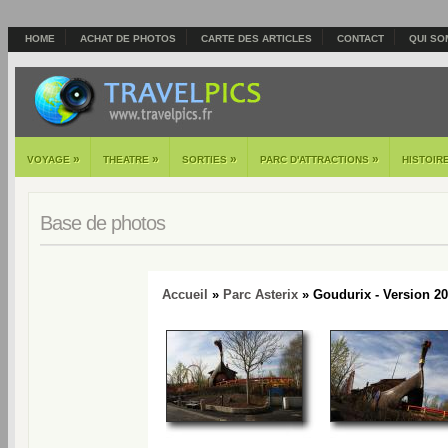
HOME
ACHAT DE PHOTOS
CARTE DES ARTICLES
CONTACT
QUI SO
»
»
»
»
VOYAGE
THEATRE
SORTIES
PARC D'ATTRACTIONS
HISTOIR
Base de photos
Accueil
»
Parc Asterix
» Goudurix - Version 20