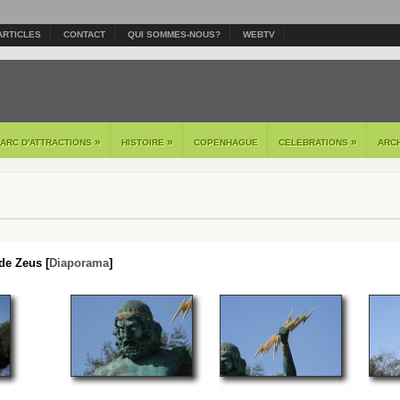
ARTICLES
CONTACT
QUI SOMMES-NOUS?
WEBTV
»
»
»
PARC D'ATTRACTIONS
HISTOIRE
COPENHAGUE
CELEBRATIONS
ARC
de Zeus [
Diaporama
]