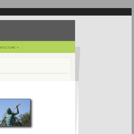
»
HITECTURE