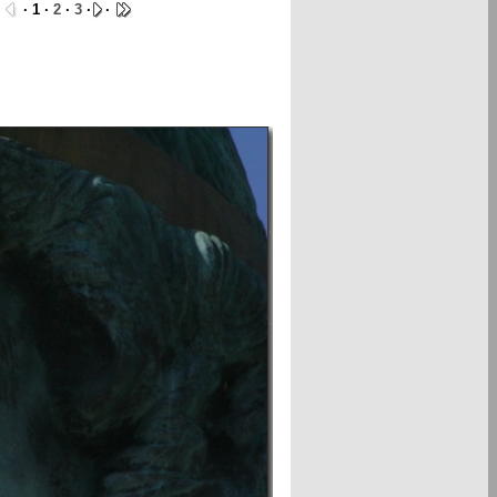
·
· 1 ·
2
·
3
·
·