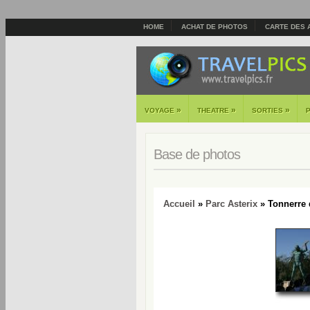
HOME
ACHAT DE PHOTOS
CARTE DES 
»
»
»
VOYAGE
THEATRE
SORTIES
Base de photos
Accueil
»
Parc Asterix
» Tonnerre 