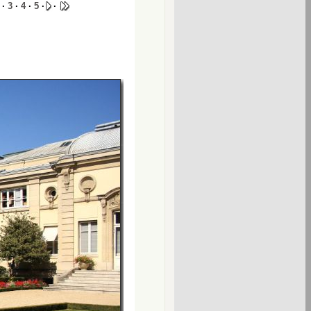
 ·
3
·
4
·
5
·
·