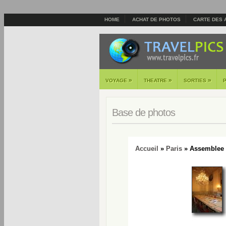
HOME
ACHAT DE PHOTOS
CARTE DES 
»
»
»
VOYAGE
THEATRE
SORTIES
Base de photos
Accueil
»
Paris
» Assemblee N