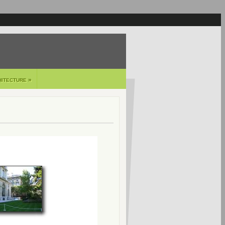
»
HITECTURE