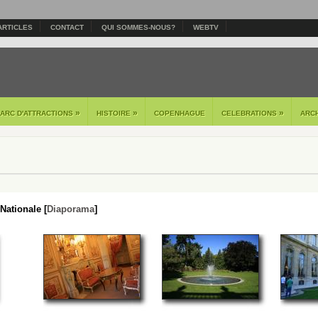
ARTICLES
CONTACT
QUI SOMMES-NOUS?
WEBTV
»
»
»
PARC D'ATTRACTIONS
HISTOIRE
COPENHAGUE
CELEBRATIONS
ARC
ationale [
Diaporama
]