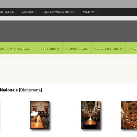
ARTICLES
CONTACT
QUI SOMMES-NOUS?
WEBTV
»
»
»
PARC D'ATTRACTIONS
HISTOIRE
COPENHAGUE
CELEBRATIONS
ARC
ationale [
Diaporama
]