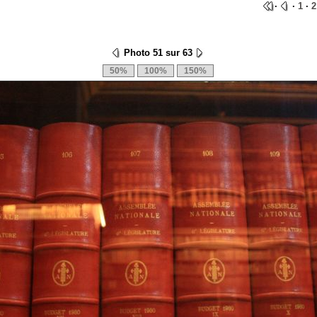
·
·
1
·
2
Photo 51 sur 63