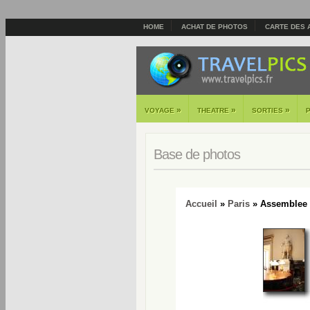
HOME
ACHAT DE PHOTOS
CARTE DES 
»
»
»
VOYAGE
THEATRE
SORTIES
Base de photos
Accueil
»
Paris
» Assemblee N