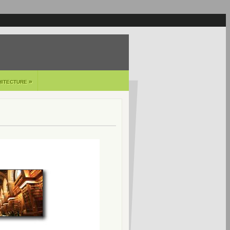
»
HITECTURE