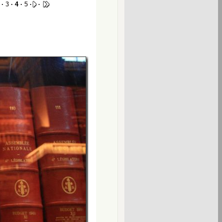
·
3
· 4 ·
5
·
·